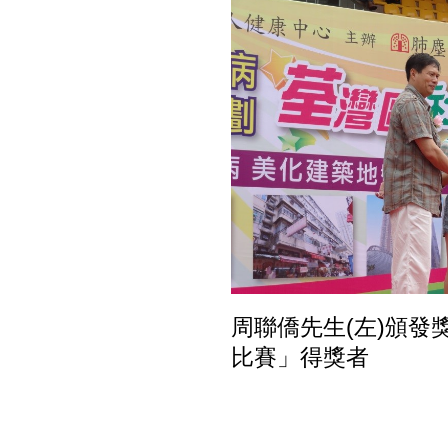
周聯僑先生(左)頒
比賽」得獎者