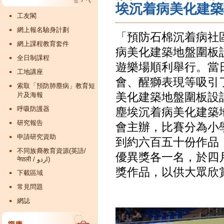
埃沉着病美化建築
工友閣
網上報名驗身計劃
「預防石棉沉着病社
網上課程教育套件
病美化建築地盤圍板
全日制課程
遊樂場順利舉行。當
工地講座
會、醒獅表現等吸引
索取「預防肺塵病」教育短
美化建築地盤圍板設
片及海報
呼吸防護器
塵埃沉着病美化建築
研究報告
會主辦，比賽分為小
申請研究資助
到約六百五十份作品
不同族裔教育資源(英語/
優異獎各一名，於四
नेपाली / اردو)
獎作品，以供大眾欣
下載區域
常見問題
網誌