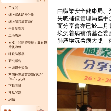
工友閣
由職業安全健康局、
網上報名驗身計劃
失聰補償管理局攜手合
網上課程教育套件
而分享會亦已於二月
全日制課程
埃沉着病補償基金委
工地講座
肺塵埃沉
着病大獎」
索取「預防肺塵病」教育短
片及海報
呼吸防護器
研究報告
申請研究資助
不同族裔教育資源(英語/
नेपाली / اردو)
下載區域
常見問題
網誌