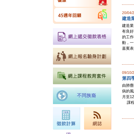
20/04/
建造業
建造業
有良好
的工作
動，一
嘉賓表演
09/10/
第四
由肺塵
病的風
月至1
課程類別