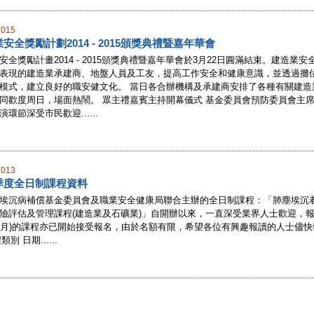
2015
安全獎勵計劃2014 - 2015頒獎典禮暨嘉年華會
安全獎勵計畫2014 - 2015頒獎典禮暨嘉年華會於3月22日圓滿結束。建造
表現的建造業承建商、地盤人員及工友，提高工作安全和健康意識，並透過攤
模式，建立良好的職安健文化。 當日各合辦機構及承建商安排了各種有關建造
同歡度周日，場面熱鬧。 眾主禮嘉賓主持開幕儀式 基金委員會預防委員會主
環節深受市民歡迎......
2013
季度全日制課程資料
埃沉病補償基金委員會及職業安全健康局聯合主辦的全日制課程：「肺塵埃沉
險評估及管理課程(建造業及石礦業)」自開辦以來，一直深受業界人士歡迎，報名
2月)的課程亦已開始接受報名，由於名額有限，希望各位有興趣報讀的人士儘
 日期......