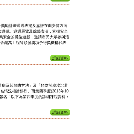
業安全獎勵計畫通過表揚及嘉許在職安健方面
位遊戲、巡迴展覽及綜藝表演，宣揚安全
業安全的攤位遊戲，邀請市民大眾參與活
席余錫萬工程師頒發獎項予得獎機構代表
詳細資料
着病及其預防方法」及「預防肺塵埃沉着
情況相當熱烈。而第四季度(2013年10
快報名！以下為第四季度的詳細課程資料：
詳細資料