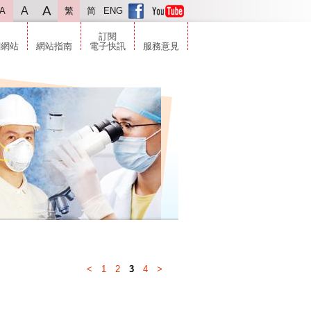
A
A
A
繁
简
ENG
訂閱
關網站
網站指南
電子快訊
服務意見
<
1
2
3
4
>