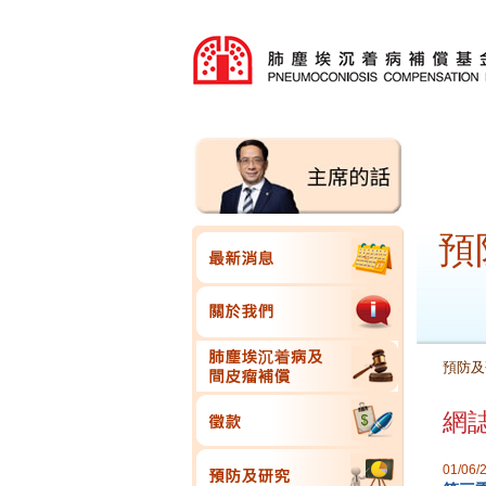
預
預防及
網
01/06/