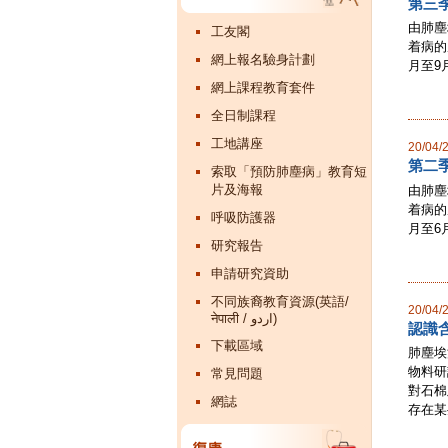
第三
由肺塵
工友閣
着病的
網上報名驗身計劃
月至9
網上課程教育套件
全日制課程
工地講座
20/04/
第二
索取「預防肺塵病」教育短
片及海報
由肺塵
着病的
呼吸防護器
月至6
研究報告
申請研究資助
不同族裔教育資源(英語/
20/04/
नेपाली / اردو)
認識
下載區域
肺塵埃
物料研
常見問題
對石棉
網誌
存在某