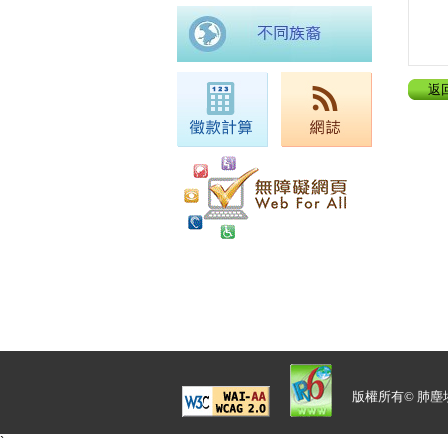
返
版權所有© 肺塵
`