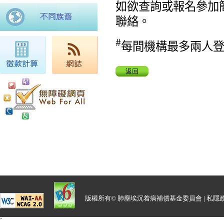
如欲查詢或報名參加
聯絡。
#
每間機構最多兩人
返回
版權所有© 肺塵埃沉着病補償基金委員會 |
私隱
`