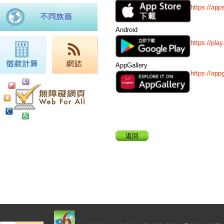
https://a
Android
https://pla
AppGallery
https://ap
返回