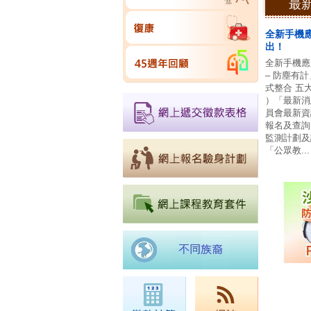
最
全新手機
出！
全新手機應
– 防塵有
式整合 五大
）「最新消
員會最新資
報名及查詢
監測計劃及
「公眾教...