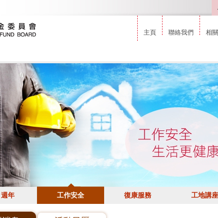
主頁
聯絡我們
相
5 週年
工作安全
復康服務
工地講