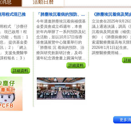
新消息
活動日曆
應用程式現已推
「肺塵埃沉着病的預防、...
《肺塵埃沉着病及間皮瘤
今年適逢肺塵埃沉着病補償基
立法會在2025年9月2
用程式 「沙塵仔
金委員會成立45週年，本會
議上通過決議，調高《
計」 現已啟用！程
於年內舉辦了一系列預防及紀
沉着病及間皮瘤（補償
功能 ，包括： 1
念活動，並以10月17日假香
例》（《肺塵病條例》
息」 提供基金委
港會議展覽中心隆重舉行的
索還醫療費最高每天限
訊； 2 ）「網上
「肺塵埃 沉 着病的預防、治
2026年1月1日起生效
」 支援免費醫學
療與研究創新研討會」及45
調整醫療費用補...
課程報名； 3 ）
週年紀念酒會畫上圓滿句號...
詳
詳細資料
詳細資料
更多消