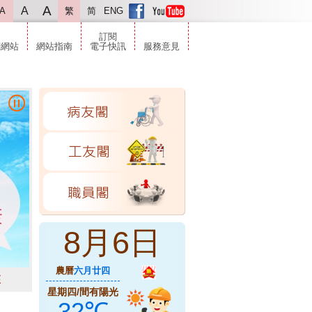
A
A
A
繁
简
ENG
訂閱
關網站
網站指南
電子快訊
服務意見
8
月
6
日
農曆
六月廿四
座
星期四
/
間有陽光
32
℃