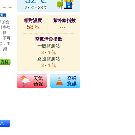
27
℃ -
33
℃
...
相對濕度
紫外線指數
6日的會
58%
---
肺塵埃
）條
）下可
空氣污染指數
額，由
一般監測站
。 經
3 - 4 低
路邊監測站
細資料
3 - 4 低
息